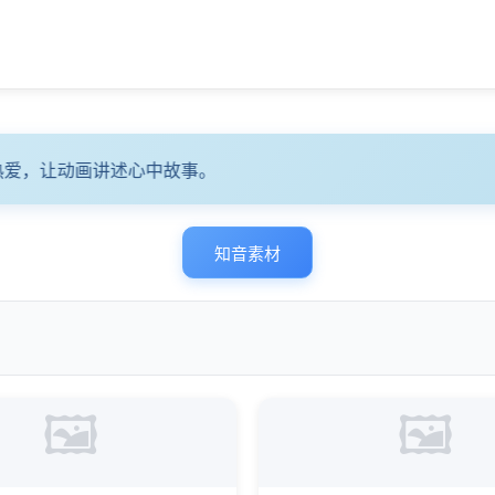
爱，让动画讲述心中故事。
知音素材
🖼️
🖼️